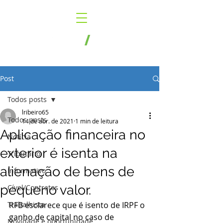
Post
Todos posts
lribeiro65
Todos posts
14 de abr. de 2021
1 min de leitura
Aplicação financeira no
Notícia
exterior é isenta na
Tributário
alienação de bens de
Informativo
pequeno valor.
Cível/Contratos
Trabalhista
RFB esclarece que é isento de IRPF o 
ganho de capital no caso de 
Novidade e oportunidade