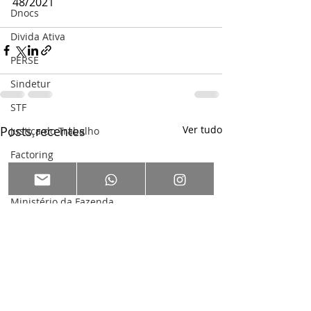
48/2021
Dnocs
Divida Ativa
PERSE
Sindetur
STF
Posts recentes
Ver tudo
Justiça do Trabalho
Factoring
Câmara dos Deputados
Ministério da Fazenda
Desonearação
TST
Sindicalismo
PGFN