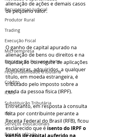
alienação de ações e demais casos 
Recuperacao Judicial
de pequeno valor.
Produtor Rural
Trading
Execução Fiscal
O ganho de capital apurado na 
Microempresa
alienação de bens ou direitos e na 
Empresa de Pequeno Porte
liquidação ou resgate de aplicações 
financeiras, adquiridos, a qualquer 
responsabilidade tributária
título, em moeda estrangeira, é 
Crédito
tributado pelo imposto sobre a 
renda da pessoa física (IRPF).
ICMS
Substituição Tributária
Entretanto, em resposta à consulta 
feita por contribuinte perante a 
ISS
Receita Federal do Brasil (RFB), ficou 
Serviços educacionais
esclarecido que é 
isento do IRPF o 
Base de cálculo
ganho de capital auferido na 