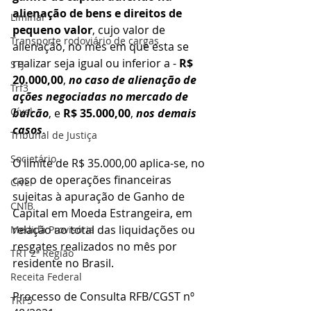
alienação de bens e direitos de 
Liminar
pequeno valor
, cujo valor de 
Transporte rodoviário de cargas
alienação, no mês em que esta se 
realizar seja igual ou inferior a - 
R$ 
STJ
20.000,00
, 
no caso de alienação de 
Trf3
ações negociadas no mercado de 
Cível
balcão
, e 
R$ 35.000,00
, 
nos demais 
casos
. 
Tribunal de Justiça
Societário
O limite de R$ 35.000,00 aplica-se, no 
caso de operações financeiras 
Cível
sujeitas à apuração de Ganho de 
CNIB
Capital em Moeda Estrangeira, em 
relação ao total das liquidações ou 
Medida Provisória
resgates realizados no mês por 
TRT 2ª Região
residente no Brasil.
Receita Federal
Processo de Consulta RFB/CGST nº 
TRF5