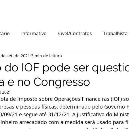
HOME
NOSSA VISÃO
ÁREAS DE ATUAÇÃO
A
tário
Informativo
Cível/Contratos
Trabalhista
 de set. de 2021
3 min de leitura
Recuperacao Judicial
Produtor Rural
Trading
do IOF pode ser questi
ça e no Congresso
de Pequeno Porte
responsabilidade tributária
Cré
e 2021
ota de Imposto sobre Operações Financeiras (IOF) s
SS
Serviços educacionais
Base de cálculo
Limi
resas e pessoas físicas, determinado pelo Governo F
20/09/21 e segue até 31/12/21. A justificativa do Minist
inheiro arrecadado com a medida será usado para fi
gas
STJ
Trf3
Cível
Tribunal de Justiça