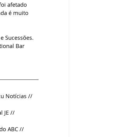
oi afetado 
nda é muito 
 e Sucessões. 
ional Bar 
uçu Notícias // 
l JE // 
 do ABC // 