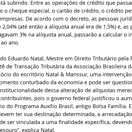
tá subindo. Entre as operações de crédito que passar
 o cheque especial, o cartão de crédito, o crédito pe
mpresas. De acordo com o decreto, as pessoas juríd
2,04% (até então a alíquota anual era de 1,5%) e, as 
pagavam 3% na alíquota anual, passarão a calcular o 
 ao ano.
o Eduardo Natal, Mestre em Direito Tributário pela 
ê de Transação Tributária da Associação Brasileira d
 sócio do escritório Natal & Manssur, uma intervenção 
momento conturbado da economia e pode ser questio
onstitucionalidade dessa alteração de alíquotas merec
ontribuintes, pois o governo federal justificou o a
io do Programa Auxílio Brasil, antigo Bolsa Família. E
devem ter sua destinação determinada, a arrecadação
e ser vinculada a uma finalidade específica, devend
esouro”, explica Natal.