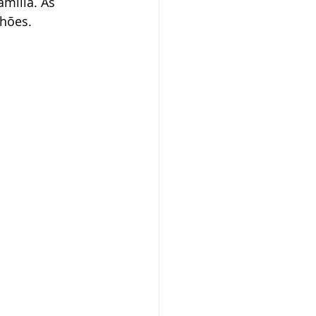
mília. As 
lhões.