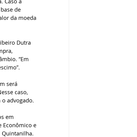
. Caso a 
 base de 
valor da moeda 
ibeiro Dutra 
mpra, 
câmbio. “Em 
éscimo”.
ém será 
Nesse caso, 
ca o advogado.
os em 
 e Econômico e 
 Quintanilha. 