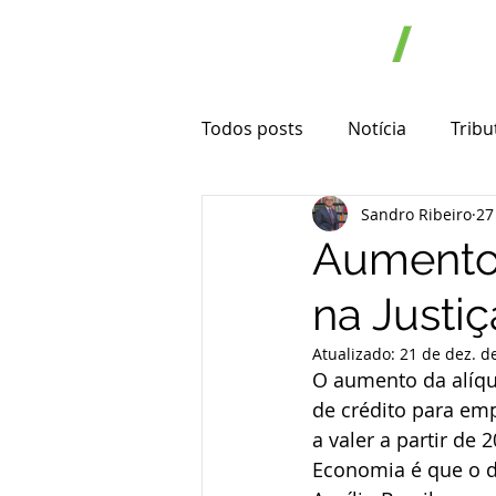
Todos posts
Notícia
Tribu
Sandro Ribeiro
27
Novidade e oportunidade
Aumento 
na Justi
Microempresa
Empresa 
Atualizado:
21 de dez. d
O aumento da alíqu
Substituição Tributária
I
de crédito para emp
a valer a partir de 
Economia é que o d
Transporte rodoviário de car