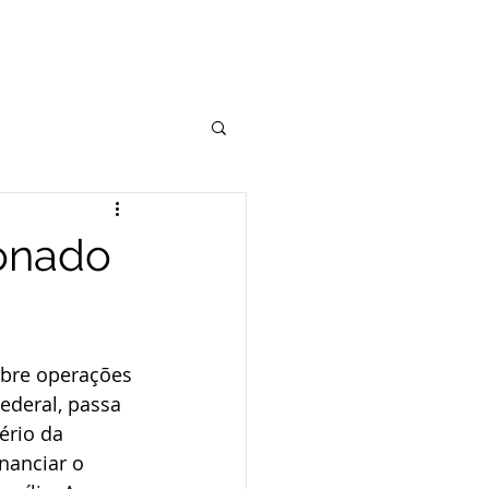
DVOGADOS
ARTIGOS
CONTATO
Execução Fiscal
onado
dito
ICMS
obre operações 
nar
ederal, passa 
ério da 
nanciar o 
Societário
Cível