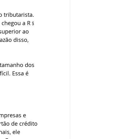
tributarista. 
e chegou a R﹩ 
superior ao 
zão disso, 
o tamanho dos 
ícil. Essa é 
empresas e 
tão de crédito 
ais, ele 