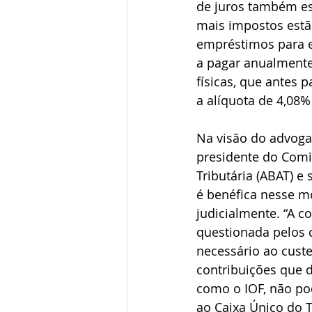
de juros também es
mais impostos estão
empréstimos para e
a pagar anualmente 
físicas, que antes 
a alíquota de 4,08%
Na visão do advogad
presidente do Comit
Tributária (ABAT) e
é benéfica nesse 
judicialmente. “A c
questionada pelos c
necessário ao custe
contribuições que 
como o IOF, não pod
ao Caixa Único do T