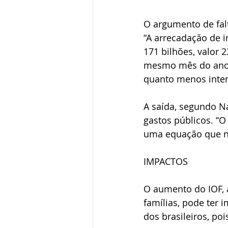
O argumento de falt
“A arrecadação de 
171 bilhões, valor
mesmo mês do ano p
quanto menos inter
A saída, segundo Na
gastos públicos. “O 
uma equação que nã
IMPACTOS
O aumento do IOF, a
famílias, pode ter 
dos brasileiros, po