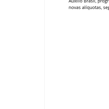
Auxílio Brasil, pro
novas alíquotas, se
CNIB
Medida Provisória