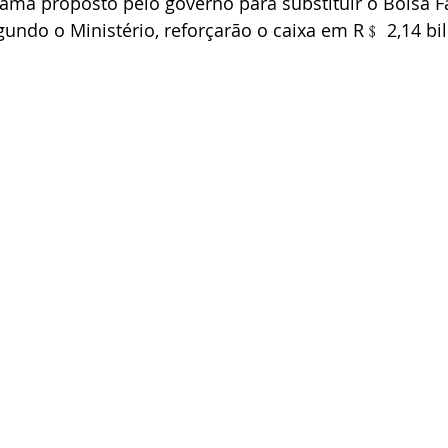
grama proposto pelo governo para substituir o Bolsa Fa
gundo o Ministério, reforçarão o caixa em R﹩ 2,14 bi
TRT 2ª Região