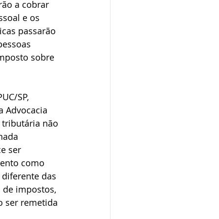
ão a cobrar 
ssoal e os 
icas passarão 
pessoas 
imposto sobre 
PUC/SP, 
a Advocacia 
tributária não 
nada 
e ser 
umento como 
 diferente das 
 de impostos, 
o ser remetida 