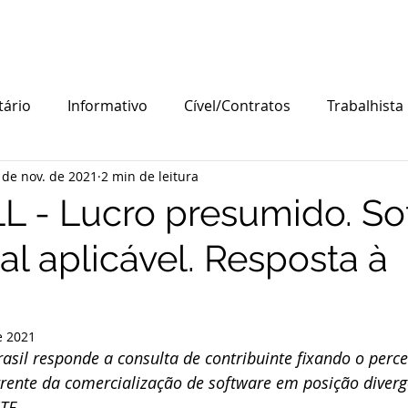
HOME
NOSSA VISÃO
ÁREAS DE ATUAÇÃO
A
tário
Informativo
Cível/Contratos
Trabalhista
 de nov. de 2021
2 min de leitura
Recuperacao Judicial
Produtor Rural
Trading
L - Lucro presumido. So
al aplicável. Resposta à
de Pequeno Porte
responsabilidade tributária
Cré
SS
Serviços educacionais
Base de cálculo
Limi
e 2021
asil responde a consulta de contribuinte fixando o perce
rrente da comercialização de software em posição diverg
gas
STJ
Trf3
Cível
Tribunal de Justiça
STF