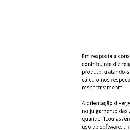
Em resposta a consu
contribuinte diz r
produto, tratando-s
cálculo nos respect
respectivamente.
A orientação diver
no julgamento das A
quando ficou assen
uso de software, ai