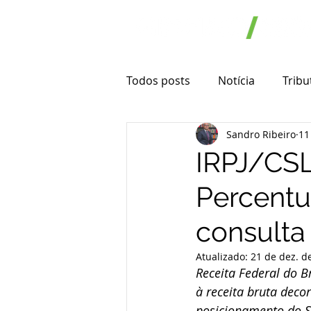
Todos posts
Notícia
Tribu
Sandro Ribeiro
11
Novidade e oportunidade
IRPJ/CSL
Percentu
Microempresa
Empresa 
consulta
Substituição Tributária
I
Atualizado:
21 de dez. d
Receita Federal do Br
à receita bruta deco
Transporte rodoviário de car
posicionamento do 