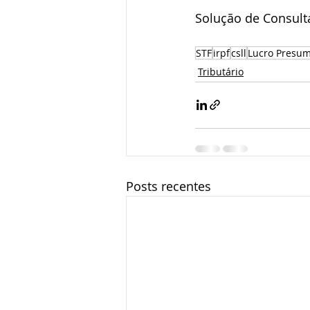
Solução de Consulta
STF
irpf
csll
Lucro Presu
Tributário
Posts recentes