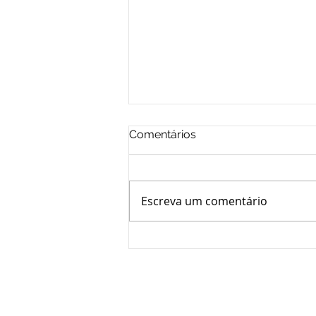
Comentários
Escreva um comentário
TST freia reconhecimento
de grupo econômico com
base em elementos
objetivos