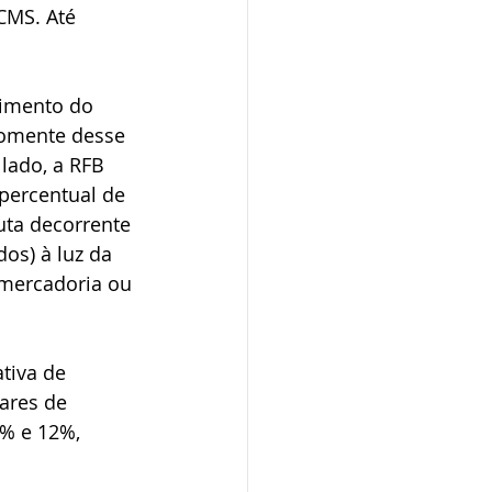
ICMS. Até 
vimento do 
 somente desse 
lado, a RFB 
percentual de 
uta decorrente 
s) à luz da 
 mercadoria ou 
tiva de 
ares de 
8% e 12%, 