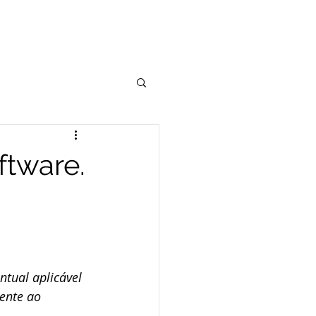
DVOGADOS
ARTIGOS
CONTATO
Execução Fiscal
ftware.
dito
ICMS
nar
ntual aplicável 
ente ao 
Societário
Cível