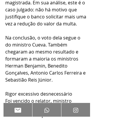
magistrada. Em sua análise, este é o 
caso julgado: não há motivo que 
justifique o banco solicitar mais uma 
vez a redução do valor da multa.
Na conclusão, o voto dela segue o 
do ministro Cueva. Também 
chegaram ao mesmo resultado e 
formaram a maioria os ministros 
Herman Benjamin, Benedito 
Gonçalves, Antonio Carlos Ferreira e 
Sebastião Reis Júnior.
Rigor excessivo desnecessário
Foi vencido o relator, ministro 
Francisco Falcão, que votou por 
autorizar a redução do elevado valor 
acumulado a título de multa. Ele foi 
acompanhado pelos ministros 