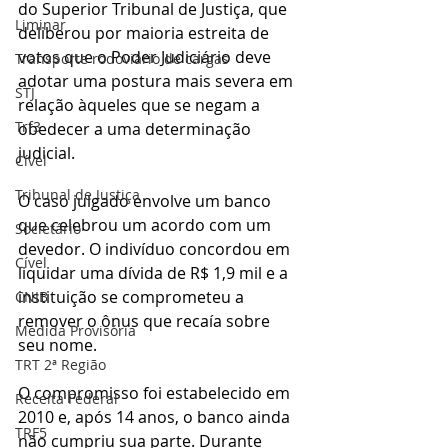
do Superior Tribunal de Justiça, que 
Liminar
deliberou por maioria estreita de 
votos que o Poder Judiciário deve 
Transporte rodoviário de cargas
adotar uma postura mais severa em 
STJ
relação àqueles que se negam a 
Trf3
obedecer a uma determinação 
judicial.
Cível
Tribunal de Justiça
O caso julgado envolve um banco 
que celebrou um acordo com um 
Societário
devedor. O indivíduo concordou em 
Cível
liquidar uma dívida de R$ 1,9 mil e a 
instituição se comprometeu a 
CNIB
remover o ônus que recaía sobre 
Medida Provisória
seu nome.
TRT 2ª Região
O compromisso foi estabelecido em 
Receita Federal
2010 e, após 14 anos, o banco ainda 
TRF5
não cumpriu sua parte. Durante 