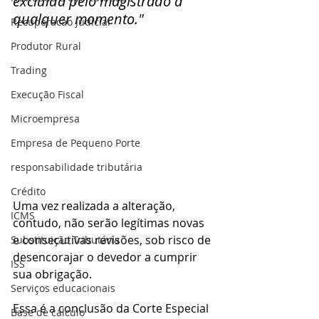
excluída pelo magistrado a 
qualquer momento."
Recuperacao Judicial
Produtor Rural
Trading
Execução Fiscal
Microempresa
Empresa de Pequeno Porte
responsabilidade tributária
Crédito
Uma vez realizada a alteração, 
ICMS
contudo, não serão legítimas novas 
e consecutivas revisões, sob risco de 
Substituição Tributária
desencorajar o devedor a cumprir 
ISS
sua obrigação.
Serviços educacionais
Essa é a conclusão da Corte Especial 
Base de cálculo