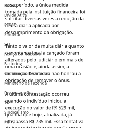
esse período, a única medida 
Dnocs
tomada pela instituição financeira foi 
Divida Ativa
solicitar diversas vezes a redução da 
PERSE
multa diária aplicada por 
descumprimento da obrigação.
Sindetur
STF
Tanto o valor da multa diária quanto 
o montante total alcançado foram 
Justiça do Trabalho
alterados pelo Judiciário em mais de 
Factoring
uma ocasião e, ainda assim, a 
instituição financeira não honrou a 
Câmara dos Deputados
obrigação de remover o ônus.
Ministério da Fazenda
Desonearação
A última contestação ocorreu 
quando o indivíduo iniciou a 
TST
execução no valor de R$ 529 mil, 
Sindicalismo
quantia que hoje, atualizada, já 
ultrapassa R$ 735 mil. Essa tentativa 
PGFN