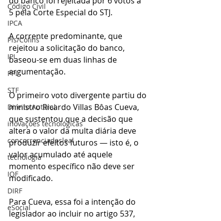
do banco foi rejeitada por 6 votos a 
Código Civil
5 pela Corte Especial do STJ.
IPCA
A corrente predominante, que 
Pis/Cofins
rejeitou a solicitação do banco, 
IPI
baseou-se em duas linhas de 
argumentação.
PPI
STF
O primeiro voto divergente partiu do 
ministro Ricardo Villas Bôas Cueva, 
Direito Autoral
que sustentou que a decisão que 
inovações tecnológicas
altera o valor da multa diária deve 
concorrenciadesleal
produzir efeitos futuros — isto é, o 
valor acumulado até aquele 
tecnologia
momento específico não deve ser 
IOF
modificado.
DIRF
Para Cueva, essa foi a intenção do 
eSocial
legislador ao incluir no artigo 537, 