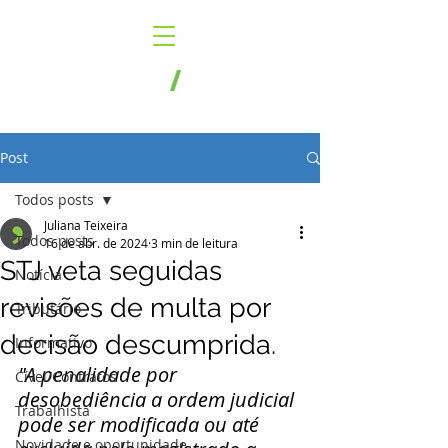
Post
Todos posts
Juliana Teixeira
Todos posts
16 de abr. de 2024
3 min de leitura
STJ veta seguidas
Notícia
revisões de multa por
Tributário
decisão descumprida.
Informativo
"A penalidade por 
Cível/Contratos
desobediência a ordem judicial 
Trabalhista
pode ser modificada ou até 
Novidade e oportunidade