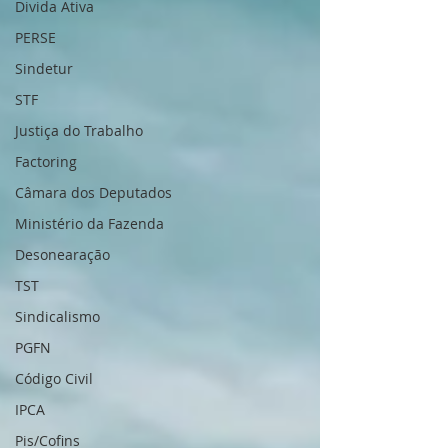
Divida Ativa
PERSE
Sindetur
STF
Justiça do Trabalho
Factoring
Câmara dos Deputados
Ministério da Fazenda
Desonearação
TST
Sindicalismo
PGFN
Código Civil
IPCA
Pis/Cofins