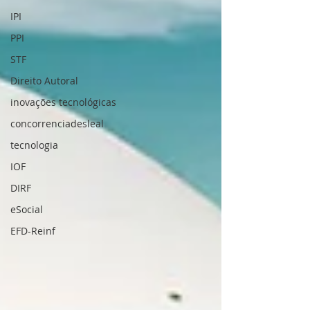
IPI
PPI
STF
Direito Autoral
inovações tecnológicas
concorrenciadesleal
tecnologia
IOF
DIRF
eSocial
EFD-Reinf