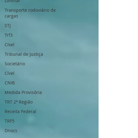
Liminar
Transporte rodoviário de
cargas
STJ
Trf3
Cível
Tribunal de Justiça
Societário
Cível
CNIB
Medida Provisória
TRT 2ª Região
Receita Federal
TRF5
Dnocs