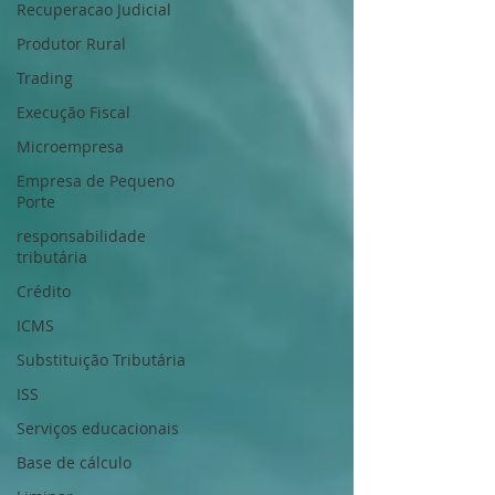
Recuperacao Judicial
Produtor Rural
Trading
Execução Fiscal
Microempresa
Empresa de Pequeno
Porte
responsabilidade
tributária
Crédito
ICMS
Substituição Tributária
ISS
Serviços educacionais
Base de cálculo