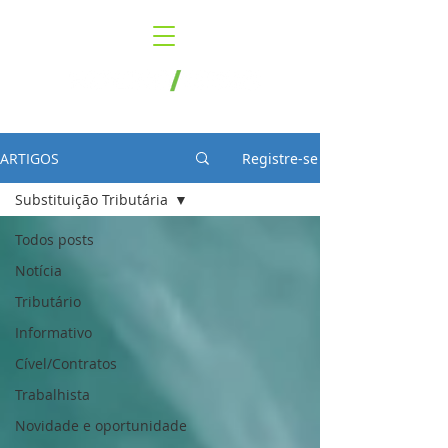
ARTIGOS
Registre-se
Substituição Tributária
Todos posts
Notícia
Tributário
Informativo
Cível/Contratos
Trabalhista
Novidade e oportunidade