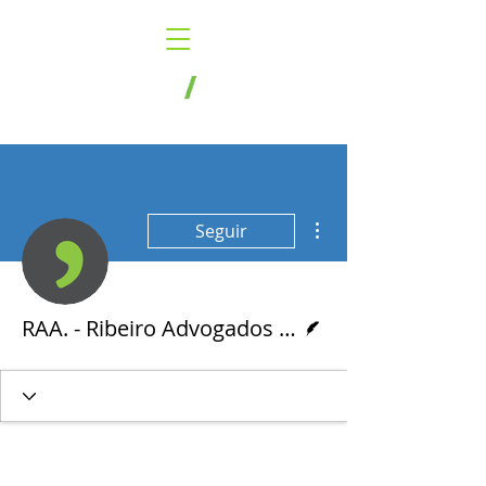
Mais ações
Seguir
Escritor
RAA. - Ribeiro Advogados Associados