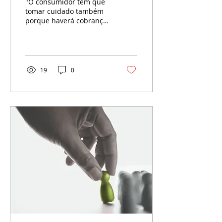
"O consumidor tem que
tomar cuidado também
porque haverá cobrança
de IOF se ele não
conseguir pagar o cartão
de crédito integralmente.
Nes
19
0