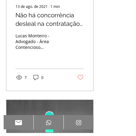
13 de ago. de 2021
∙
1
min
Não há concorrência
desleal na contratação
entre ex-cliente de
Lucas Monteiro -
empresa e ex-
Advogado - Área
Contencioso
funcionário desta.
Cível/Contratos A 1ª
Câmara de Direito
Privado do Tribunal de
Justiça do Estado de São
Paulo...
7
0