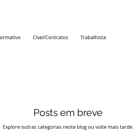
HOME
NOSSA VISÃO
ÁREAS DE ATUAÇÃO
A
formativo
Cível/Contratos
Trabalhista
 Judicial
Produtor Rural
Trading
mpresa de Pequeno Porte
responsabilidade tributária
ária
ISS
Posts em breve
Serviços educacionais
Base de cálcul
Explore outras categorias neste blog ou volte mais tarde.
gas
STJ
Trf3
Cível
Tribunal de Justiça