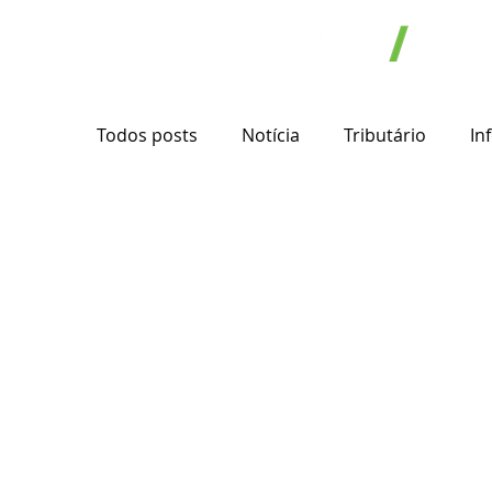
Todos posts
Notícia
Tributário
In
Novidade e oportunidade
Recuperacao
Execução Fiscal
Microempresa
E
Crédito
ICMS
Substituição Tribut
Liminar
Transporte rodoviário de car