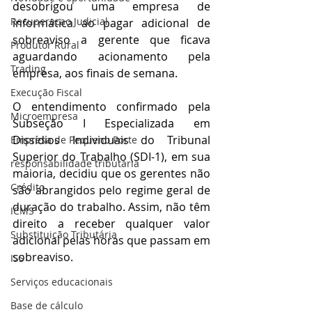
desobrigou uma empresa de 
Recuperacao Judicial
informática ao pagar adicional de 
sobreaviso a gerente que ficava 
Produtor Rural
aguardando acionamento pela 
Trading
empresa, aos finais de semana. 
Execução Fiscal
O entendimento confirmado pela 
Microempresa
Subseção I Especializada em 
Dissídios Individuais do Tribunal 
Empresa de Pequeno Porte
Superior do Trabalho (SDI-1), em sua 
responsabilidade tributária
maioria, decidiu que os gerentes não 
Crédito
são abrangidos pelo regime geral de 
duração do trabalho. Assim, não têm 
ICMS
direito a receber qualquer valor 
Substituição Tributária
adicional pelas horas que passam em 
sobreaviso.
ISS
Serviços educacionais
Base de cálculo