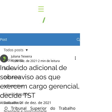
Post
Todos posts
Juliana Teixeira
Todos posts
10 de dez. de 2021
2 min de leitura
Indevido adicional de
Notícia
sobreaviso aos que
Tributário
exercem cargo gerencial,
Informativo
decide TST
Cível/Contratos
Atualizado:
Trabalhista
21 de dez. de 2021
O Tribunal Superior do Trabalho 
Novidade e oportunidade