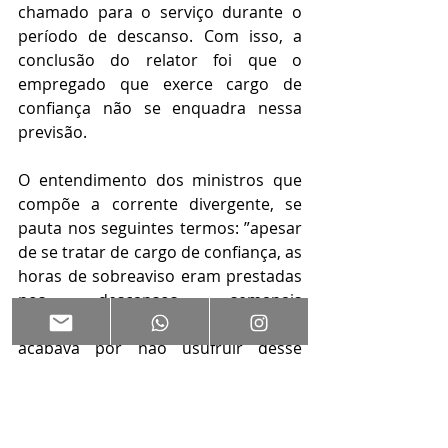
chamado para o serviço durante o 
período de descanso. Com isso, a 
conclusão do relator foi que o 
empregado que exerce cargo de 
confiança não se enquadra nessa 
previsão.
O entendimento dos ministros que 
compõe a corrente divergente, se 
pauta nos seguintes termos: ”apesar 
de se tratar de cargo de confiança, as 
horas de sobreaviso eram prestadas 
nos descansos semanais 
remunerados e, com isso, o gerente 
acabava por não usufruir desse 
direito, garantido 
constitucionalmente”. 
Seguiram a corrente minoritária, os 