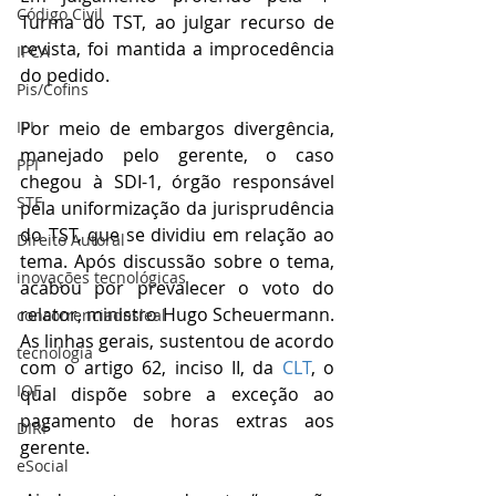
Código Civil
Turma do TST, ao julgar recurso de 
revista, foi mantida a improcedência 
IPCA
do pedido. 
Pis/Cofins
Por meio de embargos divergência, 
IPI
manejado pelo gerente, o caso 
PPI
chegou à SDI-1, órgão responsável 
STF
pela uniformização da jurisprudência 
do TST, que se dividiu em relação ao 
Direito Autoral
tema. Após discussão sobre o tema, 
inovações tecnológicas
acabou por prevalecer o voto do 
relator, ministro Hugo Scheuermann. 
concorrenciadesleal
As linhas gerais, sustentou de acordo 
tecnologia
com o artigo 62, inciso II, da 
CLT
, o 
IOF
qual dispõe sobre a exceção ao 
pagamento de horas extras aos 
DIRF
gerente.
eSocial