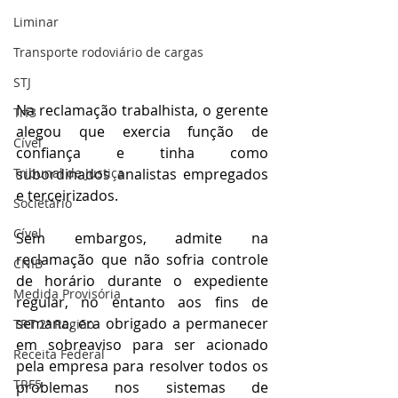
Liminar
Transporte rodoviário de cargas
STJ
Na reclamação trabalhista, o gerente 
Trf3
alegou que exercia função de 
Cível
confiança e tinha como 
subordinados analistas empregados 
Tribunal de Justiça
e terceirizados.
Societário
Cível
Sem embargos, admite na 
reclamação que não sofria controle 
CNIB
de horário durante o expediente 
Medida Provisória
regular, no entanto aos fins de 
semana, era obrigado a permanecer 
TRT 2ª Região
em sobreaviso para ser acionado 
Receita Federal
pela empresa para resolver todos os 
TRF5
problemas nos sistemas de 