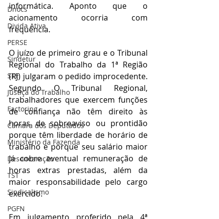
informática. Aponto que o 
Dnocs
acionamento ocorria com 
Divida Ativa
frequência.
PERSE
O juízo de primeiro grau e o Tribunal 
Sindetur
Regional do Trabalho da 1ª Região 
(RJ) julgaram o pedido improcedente. 
STF
Segundo O Tribunal Regional, 
Justiça do Trabalho
trabalhadores que exercem funções 
Factoring
de confiança não têm direito às 
horas de sobreaviso ou prontidão 
Câmara dos Deputados
porque têm liberdade de horário de 
Ministério da Fazenda
trabalho e porque seu salário maior 
já cobre eventual remuneração de 
Desonearação
horas extras prestadas, além da 
TST
maior responsabilidade pelo cargo 
Sindicalismo
exercido. 
PGFN
Em julgamento proferido pela 4ª 