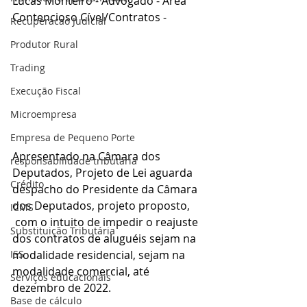
Lucas Monteiro - Advogado - Área 
Contencioso Cível/Contratos - 
Recuperacao Judicial
Produtor Rural
Trading
Execução Fiscal
Microempresa
Empresa de Pequeno Porte
Apresentado na Câmara dos 
responsabilidade tributária
Deputados, Projeto de Lei aguarda 
Crédito
despacho do Presidente da Câmara 
dos Deputados, projeto proposto,
ICMS
 com o intuito de impedir o reajuste 
Substituição Tributária
dos contratos de aluguéis sejam na 
modalidade residencial, sejam na 
ISS
modalidade comercial, até 
Serviços educacionais
dezembro de 2022.
Base de cálculo