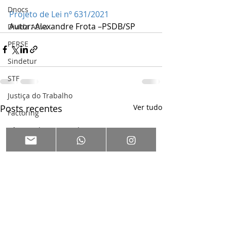
Dnocs
Projeto de Lei nº 631/2021
Autor: Alexandre Frota –PSDB/SP
Divida Ativa
PERSE
Sindetur
STF
Justiça do Trabalho
Posts recentes
Ver tudo
Factoring
Câmara dos Deputados
Ministério da Fazenda
Desonearação
TST
Sindicalismo
PGFN