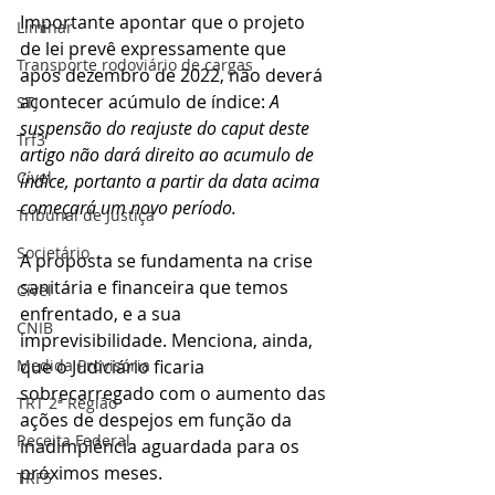
Importante apontar que o projeto 
Liminar
de lei prevê expressamente que 
Transporte rodoviário de cargas
após dezembro de 2022, não deverá 
acontecer acúmulo de índice: 
A 
STJ
suspensão do reajuste do caput deste 
Trf3
artigo não dará direito ao acumulo de 
Cível
índice, portanto a partir da data acima 
começará um novo período. 
Tribunal de Justiça
Societário
A proposta se fundamenta na crise 
sanitária e financeira que temos 
Cível
enfrentado, e a sua 
CNIB
imprevisibilidade. Menciona, ainda, 
que o Judiciário ficaria 
Medida Provisória
sobrecarregado com o aumento das 
TRT 2ª Região
ações de despejos em função da 
Receita Federal
inadimplência aguardada para os 
próximos meses.
TRF5