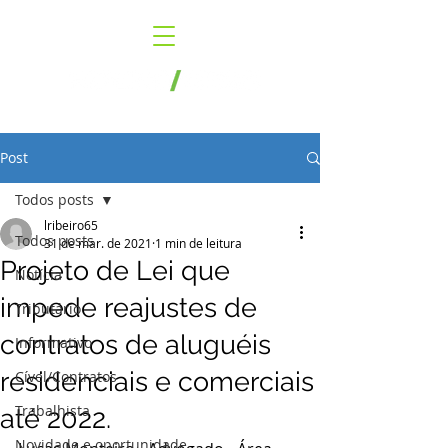
Post
Todos posts
lribeiro65
Todos posts
31 de mar. de 2021
1 min de leitura
Projeto de Lei que
Notícia
impede reajustes de
Tributário
contratos de aluguéis
Informativo
residenciais e comerciais
Cível/Contratos
Trabalhista
até 2022.
Novidade e oportunidade